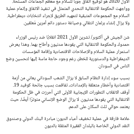
الأول 2020 هو توقيع اتفاق جوبا للسلام مع معظم الجماعات المسلحة.
وواجهت الحكومة الانتقالية التحدي المتمثل في تنفيذ الاتفاق وإتمام عملية
السلام مع المجموعات المتبقية لتمهيد الطريق لإجراء انتخابات ديمقراطية.
ولا يزال إنشاء برلمان انتقالي وصياغة دستور دائم أمرين مُعلقين.
شن الجيش في أكتوبر/ تشرين الأول 2021 انقلابًا ضد رئيس الوزراء
حمدوك والحكومة الانتقالية التي يقودها مدنيون وأطاح بهما. وهذا يعرض
استمرار عملية السلام والإصلاحات الاقتصادية وإقامة المؤسسات
الديمقراطية والدستورية للخطر، رغم وجود حاجة ماسة إليها لتحسين وضع
الناس في السودان.
بسبب سوء إدارة النظام السابق لا يزال الشعب السوداني يعاني من أزمة
اقتصادية وأخطار متعلقة بالإمدادات، تفاقمت بسبب جائحة كوفيد 19.
أوقف الانقلاب التطورات الإيجابية الأولى التي أحرزت في ظل الحكومة
الانتقالية التي يقودها مدنيون. لا يزال الوضع الإنساني متوترًا أيضًا، حيث
يعتمد حوالي ثلث السكان على الدعم.
علامة فارقة في عملية تخفيف أعباء الديون: مبادرة البنك الدولي وصندوق
النقد الدولي الخاصة بالبلدان الفقيرة المثقلة بالديون