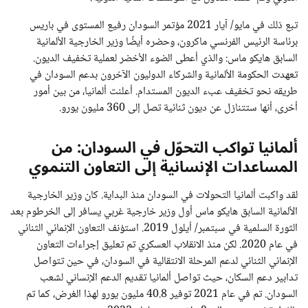
تبع ذلك في مايو/ آيار 2021 مؤتمر السودان رفيع المستوى في باريس
برئاسة الرئيس الفرنسي ماكرون، وحضره أيضًا وزير الخارجية الألمانية
السابق هايكو ماس: والذي أعطى الضوء الأخضر لعملية تخفيف الديون.
تعهدت الحكومة الألمانية والشركاء الدوليون الآخرون بدعم السودان في
طريقه نحو تخفيف عبء الديون المستدام. أعلنت ألمانيا، من بين أمور
أخرى، أنها ستتنازل عن ديون ثنائية تصل إلى 360 مليون يورو.
ألمانيا تواكب التحوّل في السودان: من
المساعدات الإنسانية إلى التعاون التنموي
لقد واكبت ألمانيا التحولات في السودان منذ البداية. كان وزير الخارجية
الألمانية السابق هايكو ماس أول وزير خارجية غربي يسافر إلى الخرطوم بعد
الثورة السلمية في سبتمبر/ أيلول 2019. استؤنف التعاون الإنمائي الثنائي
في عام 2020. لكن منذ الانقلاب العسكري تم تعليق إجراءات التعاون
الإنمائي الثنائي لدعم المرحلة الانتقالية في السودان، في حين تتواصل
تدابير دعم السكان، حيث تواصل ألمانيا تقديم الدعم الإنساني لشعب
السودان. تم في عام 2021 توفير 40.8 مليون يورو لهذا الغرض، كما تم