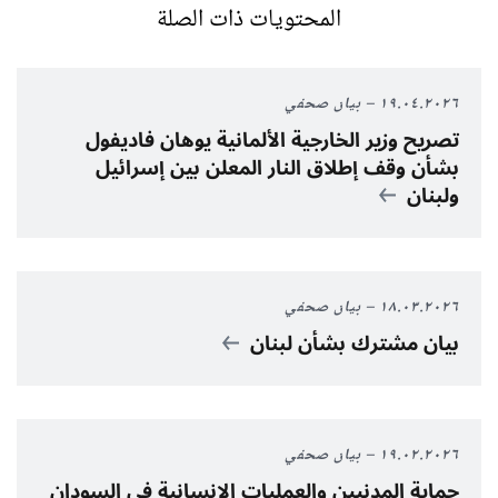
المحتويات ذات الصلة
١٩.٠٤.٢٠٢٦
بيان صحفي
تصريح وزير الخارجية الألمانية يوهان فاديفول
بشأن وقف إطلاق النار المعلن بين إسرائيل
ولبنان
١٨.٠٣.٢٠٢٦
بيان صحفي
بيان مشترك بشأن لبنان
١٩.٠٢.٢٠٢٦
بيان صحفي
حماية المدنيين والعمليات الإنسانية في السودان