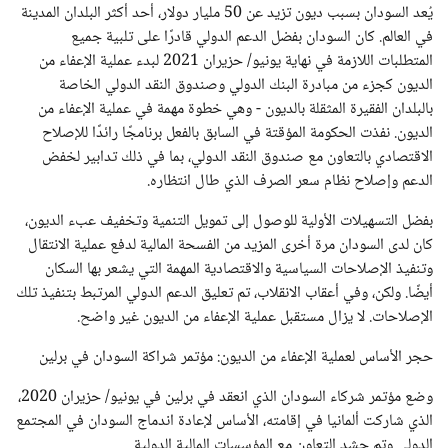
يُعد السودان بسبب ديون تزيد عن 50 مليار دولار، أحد أكثر البلدان المدينة
في العالم. كان السودان بفضل الدعم الدولي قادرًا على تلبية جميع
المتطلبات اللازمة في نهاية يونيو/ حزيران 2021 لبدء عملية الإعفاء من
الديون كجزء من مبادرة البنك الدولي وصندوق النقد الدولي الخاصة
بالبلدان الفقيرة المثقلة بالديون - وهي خطوة مهمة في عملية الإعفاء من
الديون. نفذت الحكومة المؤقتة في السابق بالفعل برنامجًا رائدًا للإصلاح
الاقتصادي بالتعاون مع صندوق النقد الدولي، بما في ذلك تدابير لخفض
الدعم وإصلاح نظام سعر الصرف الذي طال انتظاره.
بفضل التسهيلات الأولية للوصول إلى تمويل التنمية وتخفيف عبء الديون،
كان لدى السودان مرة أخرى المزيد من الفسحة المالية لدفع عملية الانتقال
وتنفيذ الإصلاحات السياسية والاقتصادية المهمة التي يشعر بها السكان
أيضًا. ولكن، وفي أعقاب الانقلاب، تم تعليق الدعم الدولي المرتبط بتنفيذ تلك
الإصلاحات. لا يزال مستقبل عملية الإعفاء من الديون غير واضح.
حجر الأساس لعملية الإعفاء من الديون: مؤتمر شراكة السودان في برلين
وضع مؤتمر شركاء السودان الذي انعقد في برلين في يونيو/ حزيران 2020،
الذي شاركت ألمانيا في إقامته، الأساس لإعادة اندماج السودان في المجتمع
الدولي وتم حشد التعاون مع المؤسسات المالية الدولية.