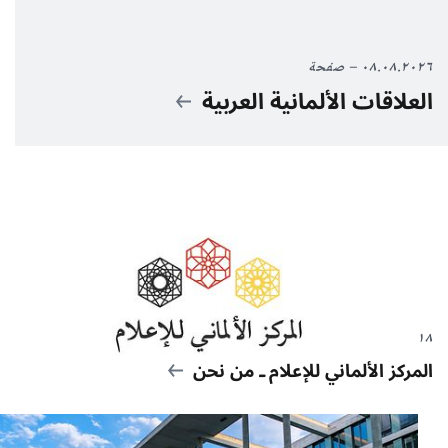
٠٨.٠٨.٢٠٢٦
صفحة
العلاقات الألمانية العربية
١٥.٠٥.٢٠١٨
مقال
المركز الألماني للإعلام ـ من نحن