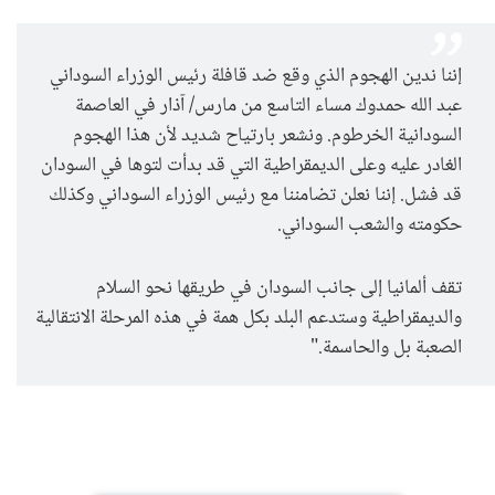
إننا ندين الهجوم الذي وقع ضد قافلة رئيس الوزراء السوداني
عبد الله حمدوك مساء التاسع من مارس/ آذار في العاصمة
السودانية الخرطوم. ونشعر بارتياح شديد لأن هذا الهجوم
الغادر عليه وعلى الديمقراطية التي قد بدأت لتوها في السودان
قد فشل. إننا نعلن تضامننا مع رئيس الوزراء السوداني وكذلك
حكومته والشعب السوداني.
تقف ألمانيا إلى جانب السودان في طريقها نحو السلام
والديمقراطية وستدعم البلد بكل همة في هذه المرحلة الانتقالية
الصعبة بل والحاسمة."