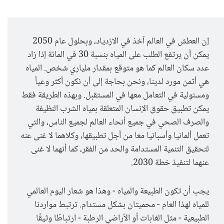
إن العطش في العالم آخذ في الازدياد، وبحلول عام 2050
يمكن أن يرتفع الطلب على المياه بنسبة 30 في المائة إذا زاد
عدد سكان العالم كما هو متوقع بمقدار ملياري شخص. المياه
هي أثمن مورد لدينا، ونحن بحاجة إلى أن نكون أكثر وعياً
ومسئولية في التعامل معها في المستقبل. وبهذه الطريقة فقط
يمكن تطبيق حقوق الإنسان المتعلقة بمياه الشرب النظيفة
والصرف الصحي في جميع أنحاء العالم لجميع الناس، والتي
تعمل ألمانيا وأسبانيا معا من أجل تطبيقها، وكلاهما لا غنى عنه
لتحقيق التنمية المستدامة والحد من الفقر، كما أنهما لا غنى
عنهما لتنفيذ خطة 2030.
يجب أن تكون الطبيعة والمياه - وهذا هو شعار اليوم العالمي
للمياه لهذا العام - محميتان بشكل مستدام. ترتبط مواردنا
الطبيعية - مثل الغابات أو الأراضي الرطبة - ارتباطًا وثيقًا