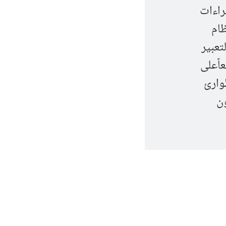
راءات
ظام
تعبير
اًعلى
طوارئ
ون