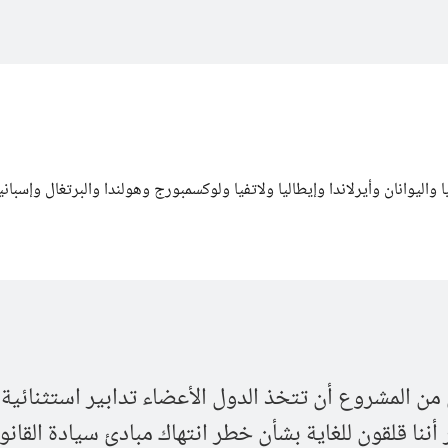
واليوانان وأيرلاندا وإيطاليا ولاتفيا ولوكسمبورج وهولندا والبرتغال وإسبانيا
ن المشروع أن تتخذ الدول الأعضاء تدابير استثنائية 
أننا قلقون للغاية بشأن خطر انتهاك مبادئ سيادة القانو