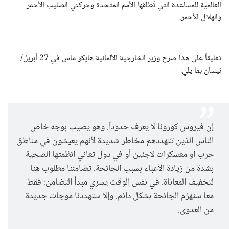
العالمية للمساعدة التي تُطلقها الأمم المتحدة وحركتي الصليب الأحمر
والهلال الأحمر.
تعليقاً على هذا صرح وزير الخارجية الألمانية هايكو ماس في 27 أبريل/
نيسان بما يلي:
إن فيروس كورونا لا يعرف حدوداً. وهو يصيب بوجه خاص
الناس الذين تتهددهم مخاطر شديدة لأنهم يعيشون في مناطق
حرب أو معسكرات لاجئين أو في دول تعاني انظمتها الصحية
بشدة من زيادة الأعباء بسبب الجائحة. تضامننا مطلوب هنا
لتخفيف المعاناة. في نفس الوقت يسري مبدأ التضامن: فقط
معا سنهزم الجائحة بشكل دائم. وإلا ستهددنا موجات جديدة
من العدوى.