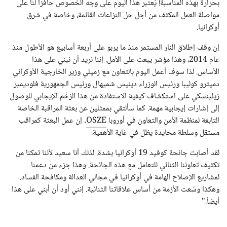
بحرارة بهذه المناسبة! يُعتبر هذا اليوم على وجه الخصوص حافزاً لنا على
مواصلة العمل المكثف من أجل حل النزاعات القائمة، وخاصة في شرق
أوكرانيا.
إن وقف إطلاق النار المستمر منذ ما يربو على أربعة أسابيع هو الأطول منذ
عام 2014، وهذا مؤشر يبعث على الأمل. إننا نريد أن نبني على هذا
الأساس. لذا سوف أعمل اليوم بالتعاون مع زميلي وزير الخارجية الأوكراني
دميترو كوليبا ورئيس الوزراء دينيس شميهال ورئيس الجمهورية فلوديمير
زيلينسكي على استكشاف كيفية الاستفادة من هذا الزخْم الإيجابي للوصول
إلى إشارات إيجابية مهمة. كما سألتقي بممثلين عن بعثة المراقبة الخاصة
التابعة لمنظمة الأمن والتعاون في أوروبا
OSZE
. إن عمل البعثة كمراقب
مستقل وسلطة محايدة يظل في غاية الأهمية.
لقد أصابت جائحة كوفيد 19 أوكرانيا بشدة. لذلك أنا سعيد لأننا تمكنا من
تكثيف تعاوننا الثنائي للتعامل مع هذه الجائحة. وهذا جزء من دعمنا
لمشاريع الإصلاح الهامة في أوكرانيا في مجالي العدالة ومكافحة الفساد.
وهكذا وسّعت الأزمة من أساس علاقاتنا الثنائية. إنني أود أن أبني على هذا
أيضاً."