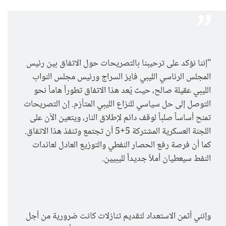
"إننا نؤكد على ترحيبنا بالتصريحات حول الاتفاق بين رئيس
المجلس الرئاسي الليبي فايز السراج ورئيس مجلس النواب
الليبي عقيلة صالح، حيث يُعد هذا الاتفاق تطوراً هاماً نحو
التوصل إلى حل سياسي للنزاع الليبي المتأزم. إن التصريحات
تمنح أساساً صلباً لوقف دائم لإطلاق النار، ويتعين الآن على
اللجنة العسكرية المشتركة 5+5 أن تجتمع وتنفذ هذا الاتفاق.
كما أن فرصة رفع الحصار النفطي والتوزيع العادل لعائدات
النفط سيعطيان أملاً جديداً لليبيين.
وإنني أثمن الاستعداد لتقديم تنازلات كانت ضرورية من أجل