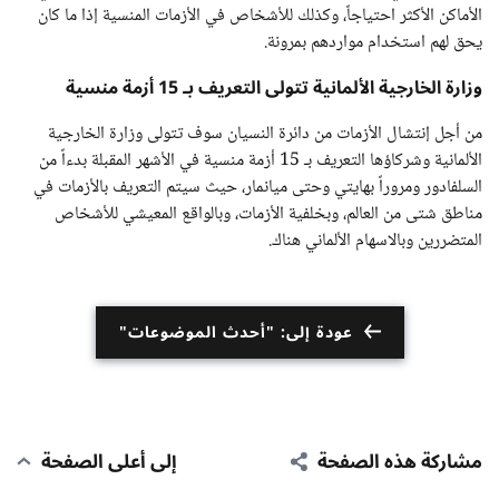
الأماكن الأكثر احتياجاً، وكذلك للأشخاص في الأزمات المنسية إذا ما كان
يحق لهم استخدام مواردهم بمرونة.
وزارة الخارجية الألمانية تتولى التعريف بـ 15 أزمة منسية
من أجل إنتشال الأزمات من دائرة النسيان سوف تتولى وزارة الخارجية
الألمانية وشركاؤها التعريف بـ 15 أزمة منسية في الأشهر المقبلة بدءاً من
السلفادور ومروراً بهايتي وحتى ميانمار، حيث سيتم التعريف بالأزمات في
مناطق شتى من العالم، وبخلفية الأزمات، وبالواقع المعيشي للأشخاص
المتضررين وبالاسهام الألماني هناك.
عودة إلى: "أحدث الموضوعات"
مشاركة هذه الصفحة
إلى أعلى الصفحة