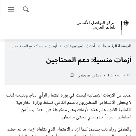
مركز التواصل الألماني
للعالم العربي
الصفحة الرئيسية
أحدث الموضوعات
أزمات منسية: دعم المحتاجين
أزمات منسية: دعم المحتاجين
١٤.٠٨.٢٠٢٠ - بيان صحفي
عديد من الأزمات الإنسانية ليست في بؤرة اهتمام الرأي العام، ونتيجة لذلك
لا يحظى الأشخاص المتضررون بالدعم الكافي. تسلط وزارة الخارجية
الألمانية الضوء على هذه الأزمات وهي منخرطة في العمل بدءاً من
السلفادور مروراً ببوروندي وحتى ميانمار.
والمنطق وراء ذلك بسيط: كلما ازداد الاهتمام الذي تتلقاه أزمة ما تم حشد