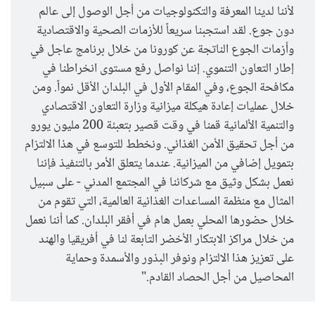
لأننا لدينا المعرفة والتكنولوجيات من أجل الوصول إلى عالم
دون جوع. لقد استجبنا سريعاً للأزمات الصحية والاقتصادية
وأزمات الجوع الناتجة عن كورونا من خلال برنامج عاجل في
إطار التعاون التنموي. إننا نواصل رفع مستوى انخراطنا في
مكافحة الجوع، وفي المقام الأول في البلدان الأقل نمواً. ومن
خلال عمليات إعادة هيكلة ميزانية وزارة التعاون الاقتصادي
والتنمية الألمانية قمنا في وقت قصير بتعبئة 200 مليون يورو
من أجل تحقيق الأمن الغذائي. ونخطط للتوسع في هذا الالتزام
بتمويل إضافي من الميزانية. عندما يتعلق الأمر بالتنفيذ فإننا
نعمل بشكل وثيق مع شركائنا في المجتمع المدني - على سبيل
المثال مع منظمة المساعدات الغذائية العالمية، التي تقوم من
خلال حضورها المحلي بعمل هام في أفقر البلدان. كما أننا نعمل
من خلال مراكز الابتكار الأخضر التابعة لنا في أفريقيا والهند
على تعزيز هذا الالتزام ونوفر البذور والأسمدة وحماية
المحاصيل من أجل الحصاد القادم."