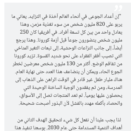
"إن أعداد الجوعى في أنحاء العالم آخذة في التزايد. يعاني ما
يربو على 820 مليون شخص من سوء تغذية مزمن، وهذا
يعادل واحد من بين كل تسعة أفراد. في أفريقيا كان 250
مليون شخص يتضورون جوعاً قبل أزمة كورونا. وهذا يرجع
أيضاً، إلى جانب النزاعات الوحشية، إلى تبعات التغير المناخي
التي تصيب أفقر الفقراء على نحو شديد القسوة. تزيد كورونا
من تفاقم الوضع. أكثر من 130 مليون شخص معرضين لخطر
الجوع الحاد، ويمكن أن يتضاعف هذا العدد حتى نهاية العام.
هناك مليار طفل غير قادر في الوقت الراهن على الذهاب إلى
المدرسة، ومن ثم يفقدون الوجبة الساخنة الوحيدة التي
يحصلون عليها يومياً. لم تعد المنتجات تصل إلى الأسواق،
والحصاد بأكمله مهدد بالفشل لأن البذور أصبحت شحيحة.
لذا يجب علينا أن نفعل كل شيء لتحقيق الهدف الثاني من
أهداف التنمية المستدامة حتى عام 2030. بوسعنا تنفيذ هذا