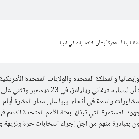
يا بياناً مشتركاً بشأن الانتخابات في ليبيا
اليا والمملكة المتحدة والولايات المتحدة الأمريكية 
المستشارة الخاصة للأمين العام بشأن ليبيا، ستيفاني ويليامز، في 23 ديسم
شاورات واسعة في أنحاء ليبيا على مدار العشرة أيام
هود المستمرة التي تبذلها بعثة الأمم المتحدة للدعم في 
كون بمبادرة منهم من أجل إجراء انتخابات حرة ونزيهة و