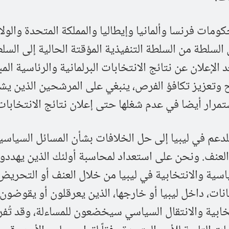
ومات فرنسا وألمانيا وإيطاليا والمملكة المتحدة والول
 السلطة من السلطة التنفيذية المؤقتة الحالية إلى السل
الإعلان عن نتائج الانتخابات البرلمانية والرئاسية المب
 وتعزيز تكافؤ الفرص، ينبغي على المرشحين الذين يش
مرار أيضا في عدم شغلها حتى إعلان نتائج الانتخابات
دعم في ليبيا إلى حل الخلافات بشأن المسائل السياسية
 العنف. ونحن على استعداد لمحاسبة أولئك الذين يهددو
ياسية والانتخابية في ليبيا من خلال العنف أو التحري
كيانات، داخل ليبيا أو خارجها، الذين يعرقلون أو يقوضون 
نتخابية والانتقال السياسي سيخضعون للمساءلة، وقد تُ