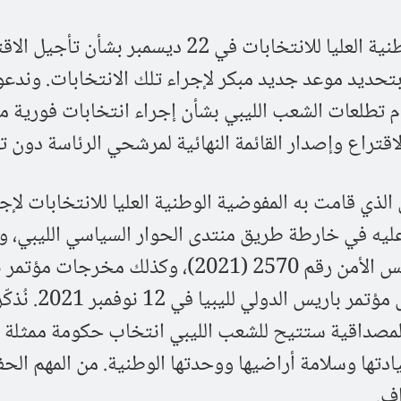
نُحيط علماً ببيان المفوضية الوطنية العليا للانتخابات في 22 ديسمبر بشأن تأ
اقتراحها بتحديد موعد جديد مبكر لإجراء تلك الانتخابات. وندعو
رام تطلعات الشعب الليبي بشأن إجراء انتخابات فورية م
قتراع وإصدار القائمة النهائية لمرشحي الرئاسة دون ت
لذي قامت به المفوضية الوطنية العليا للانتخابات لإج
ليه في خارطة طريق منتدى الحوار السياسي الليبي، و
تمت المصادقة عليها في قرار مجلس الأمن رقم 2570 (2021)، وكذلك مخرجا
الثاني في 23 يونيو 2021، وخلال مؤتمر باريس الد
المصداقية ستتيح للشعب الليبي انتخاب حكومة ممثلة 
ادتها وسلامة أراضيها ووحدتها الوطنية. من المهم الح
ف.