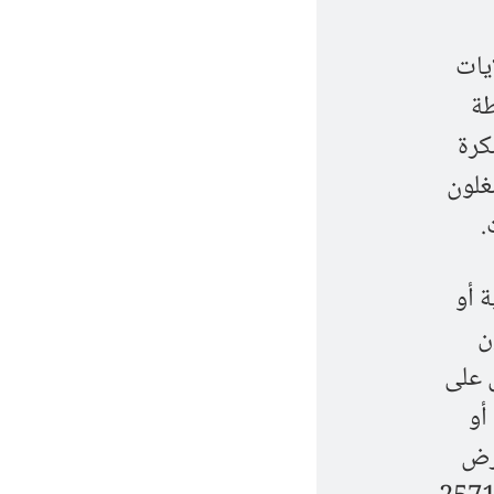
ايات
طة
كرة
غلون
.
 أو
ن
ض على
أو
فرض