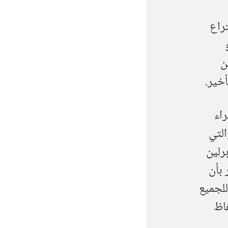
جيل الاقتراع
ن
أخير.
راء
التي
ت مؤتمر برلين
ولي لليبيا في 12 نوفمبر 2021. نُذكّر بأن
للجميع
فاظ