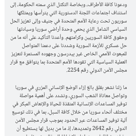
ودعونا كافة الأطراف، وبخاصة التكتل الذي سمته الحكومة، إلى
استئناف اجتماعات اللجنة الدستورية التي يترأسها ويمتلكها
سوريون تحت رعاية الأمم المتحدة في جنيف وإلى تعزيز الحل
السياسي الشامل الذي يحمي وحدة أراضي سوريا وسيادتها
وحقوق كافة السوريين وكرامتهم. وأعدنا التأكيد على أنه ما من
حل عسكري للأزمة السورية وشددنا على دعمنا المتواصل
للمبعوث الأممي الخاص غير بيدرسون وجهوده المستمرة لتعزيز
العملية السياسية التي تقودها الأمم المتحدة بما يتوافق مع قرار
مجلس الأمن الدولي رقم 2254.
ما زلنا نشعر بقلق بالغ إزاء الوضع الإنساني المزري في سوريا
وتواصل معاناة الشعب السوري، ونشدد على أهمية مواصلة
توفير المساعدات الإنسانية المنقذة للحياة والإنعاش المبكر في
مختلف أنحاء سوريا من خلال كافة السبل، بما في ذلك توسيع
آلية توفير المساعدات عبر الحدود بموجب قرار مجلس الأمن
الدولي رقم 2642 وتمديدها، إذ ما من بديل لها يستطيع أن