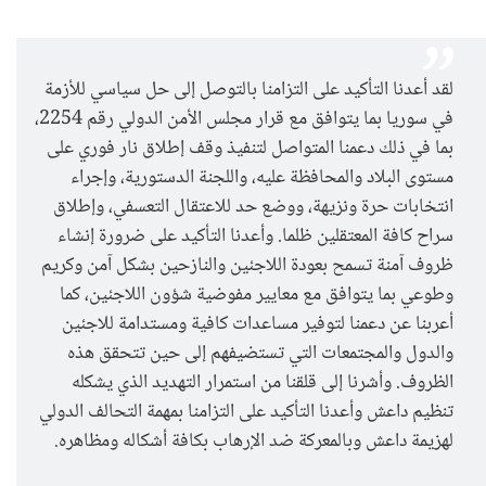
لقد أعدنا التأكيد على التزامنا بالتوصل إلى حل سياسي للأزمة
في سوريا بما يتوافق مع قرار مجلس الأمن الدولي رقم 2254،
بما في ذلك دعمنا المتواصل لتنفيذ وقف إطلاق نار فوري على
مستوى البلاد والمحافظة عليه، واللجنة الدستورية، وإجراء
انتخابات حرة ونزيهة، ووضع حد للاعتقال التعسفي، وإطلاق
سراح كافة المعتقلين ظلما. وأعدنا التأكيد على ضرورة إنشاء
ظروف آمنة تسمح بعودة اللاجئين والنازحين بشكل آمن وكريم
وطوعي بما يتوافق مع معايير مفوضية شؤون اللاجئين، كما
أعربنا عن دعمنا لتوفير مساعدات كافية ومستدامة للاجئين
والدول والمجتمعات التي تستضيفهم إلى حين تتحقق هذه
الظروف. وأشرنا إلى قلقنا من استمرار التهديد الذي يشكله
تنظيم داعش وأعدنا التأكيد على التزامنا بمهمة التحالف الدولي
لهزيمة داعش وبالمعركة ضد الإرهاب بكافة أشكاله ومظاهره.