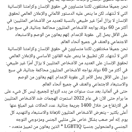
نحن جميعًا مختلفون، لكننا متساوون في حقوق الإنسان وكرامتنا الإنسانية
التي لا تُنتهك. لكن ما ينص عليه الدستور الألماني والإعلان العالمي لحقوق
الإنسان لا يزال أمرًا غير طبيعي بالنسبة للعديد من الأشخاص المثليين: في
أكثر من 60 دولة، يواجه الأشخاص المثليون محاكمة جنائية، في سبع دول
على الأقل يصل إلى عقوبة الإعدام. إنهم يعانون من الوصم والاستبعاد
الاجتماعي والعنف في جميع أنحاء العالم.
نحن جميعًا مختلفون، لكننا متساوون في حقوق الإنسان وكرامتنا الإنسانية
التي لا تُنتهك. لكن تطبيق ما ينص عليه القانون الأساسي والإعلان العالمي
لحقوق الإنسان على العديد من الأشخاص المثليين لا يزال أمرًا غير طبيعي:
في أكثر من 60 دولة، يواجه الأشخاص المثليون محاكمة جنائية، في سبع
دول على الأقل يصل الأمر إلى عقوبة الإعدام. إنهم يعانون من الوصم
والاستبعاد الاجتماعي والعنف في جميع أنحاء العالم.
حتى في ألمانيا، بعد ست سنوات من بدء الزواج للجميع، ليس كل شيء على
ما يرام حتى الآن: في عام 2022 استمرت الهجمات ضد الأشخاص المثليين
في الارتفاع من خلال 1400 جريمة جنائية. عدد الحالات غير المبلغ عنها
أعلى بكثير - يتعرض الأشخاص المثليون للإهانة والاستبعاد والتهديد كل
يوم. إنه أمر صعب بشكل خاص على مثليي الجنس ومزدوجي التوجه
الجنسي والمتحولين جنسيًا LGBTIQ * الذين يعانون من تمييز متعدد -