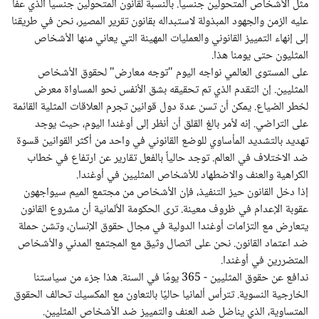
مثل الأشخاص المتحولين جنسياً. بالنسبة لقانون المتحولين جنسياً الذي عفا
عليه الزمن والجهود المبذولة لاستبداله بقانون تقرير المصير، نحن في طريقنا
إلى إنهاء التمييز القانوني والعمليات المهينة التي يعاني منها الأشخاص
المثليون حتى يومنا هذا.
على المستوى العالمي نواجه اليوم "توجه معارض" لحقوق الأشخاص
المثليين. إن التقدم الذي تم تحقيقه بشق الأنفس نحو المساواة معرض
لخطر الضياع. يمكن أن تسن عدة دول قوانين تجرم العلاقات المثلية القائمة
على التراضي. إنه لأمر بالغ القلق أن أنظر إلى أوغندا اليوم، حيث يوجد
تهديد بالتشديد المأساوي للوضع القانوني في واحد من أكثر القوانين قسوة
ضد الاختلاف في العالم. توجد حالياً بالفعل تقارير عن ارتفاع في خطاب
الكراهية والعنف والاضطهاد للأشخاص المثليين في أوغندا.
إذا دخل القانون حيز التنفيذ، فإن الأشخاص من مجتمع الميم سيواجهون
عقوبة الإعدام في ظروف معينة. ترى الحكومة الألمانية أن مشروع القانون
يتعارض مع التزامات أوغندا الدولية في مجال حقوق الإنسان، وتشن حملة
ضد اعتماد القانون. نحن على اتصال وثيق مع المجتمع المدني والأشخاص
المتضررين في أوغندا.
ندافع عن حقوق المثليين - 365 يومًا في السنة. هذا جزء من سياستنا
الخارجية النسوية. تترأس ألمانيا حاليًا بالتعاون مع المكسيك تحالف الحقوق
المتساوية، الذي يناضل ضد العنف والتمييز ضد الأشخاص المثليين.