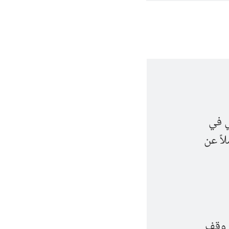
ي في
اً عن
 وقف