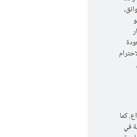
ائق،
و
11 مايو/ آيار
مايو/ آيار، والعودة
احترام
ع. كما
ية في