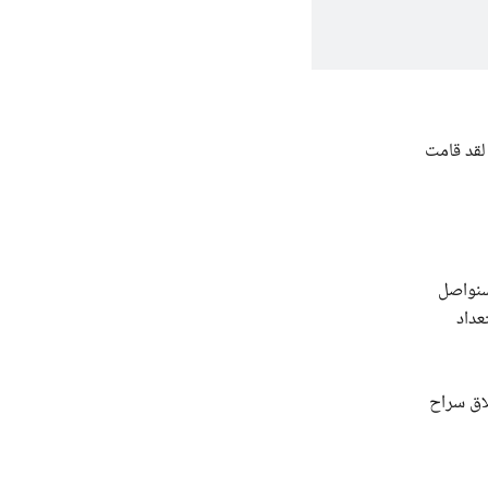
لقد قامت
وسنواصل
عداد
لاق سراح