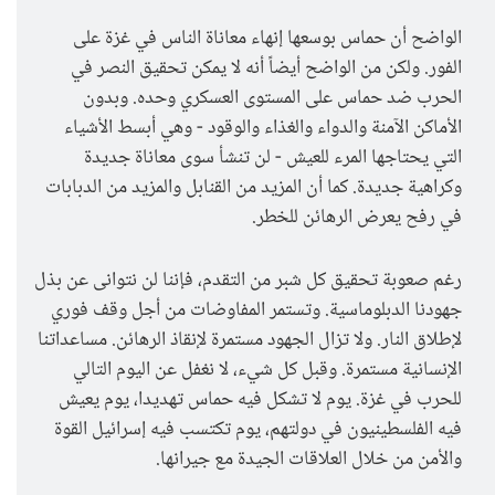
الواضح أن حماس بوسعها إنهاء معاناة الناس في غزة على
الفور. ولكن من الواضح أيضاً أنه لا يمكن تحقيق النصر في
الحرب ضد حماس على المستوى العسكري وحده. وبدون
الأماكن الآمنة والدواء والغذاء والوقود - وهي أبسط الأشياء
التي يحتاجها المرء للعيش - لن تنشأ سوى معاناة جديدة
وكراهية جديدة. كما أن المزيد من القنابل والمزيد من الدبابات
في رفح يعرض الرهائن للخطر.
رغم صعوبة تحقيق كل شبر من التقدم، فإننا لن نتوانى عن بذل
جهودنا الدبلوماسية. وتستمر المفاوضات من أجل وقف فوري
لإطلاق النار. ولا تزال الجهود مستمرة لإنقاذ الرهائن. مساعداتنا
الإنسانية مستمرة. وقبل كل شيء، لا نغفل عن اليوم التالي
للحرب في غزة. يوم لا تشكل فيه حماس تهديدا، يوم يعيش
فيه الفلسطينيون في دولتهم، يوم تكتسب فيه إسرائيل القوة
والأمن من خلال العلاقات الجيدة مع جيرانها.