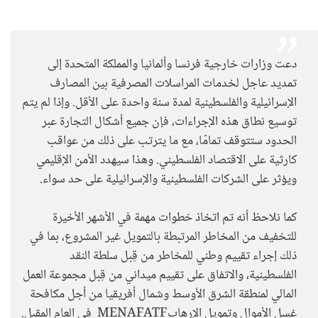
دعت وزارات خارجية فرنسا وألمانيا والمملكة المتحدة إلى
تمديد عاجل لخدمات المراسلات المصرفية بين المصارف
الإسرائيلية والفلسطينية لمدة سنة واحدة على الأقل. وإذا لم يتم
توسيع نطاق هذه الإجراءات، فإن جميع أشكال التجارة عبر
الحدود ستتوقف تمامًا، مع ما يترتب على ذلك من عواقب
كارثية على الاقتصاد الفلسطيني. وهذا سيهدد الأمن الإقليمي
ويؤثر على الشركات الفلسطينية والإسرائيلية على حد سواء.
كما نلاحظ أنه تم اتخاذ خطوات مهمة في الأشهر الأخيرة
للتخفيف من المخاطر المرتبطة بالتمويل غير المشروع، بما في
ذلك إجراء تقييم وطني للمخاطر من قِبل سلطة النقد
الفلسطينية، والاتفاق على تقييم ميداني من قِبل مجموعة العمل
المالي لمنطقة الشرق الأوسط وشمال أفريقيا من أجل مكافحة
غسل الأموال وتمويل الإرهابMENAFATF في العام المقبل.