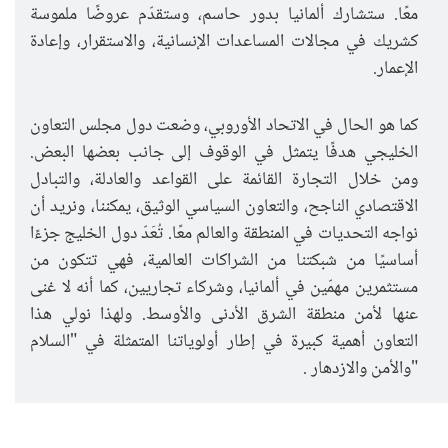
معًا
.
ستشارك ألمانيا بدور حاسم، وستقدّم عروضًا ملموسة
كشريك في مجالات المساعدات الإنسانية، والاستقرار، وإعادة
الإعمار
.
كما هو الحال في الاتحاد الأوروبي، وضعت دول مجلس التعاون
الخليجي هدفًا يتمثل في الوقوف إلى جانب بعضها البعض.
ومن خلال التجارة القائمة على القواعد والعادلة، والتبادل
الاقتصادي الناجح، والتعاون السياسي الوثيق، يمكننا، ونريد أن
نواجه التحديات في المنطقة والعالم معًا
.
تُعَدّ دول الخليج جزءًا
أساسيًا من شبكتنا من الشراكات العالمية، فهي تتكون من
مستثمرين مهمّين في ألمانيا، وشركاء تجاريين، كما أنه لا غنى
عنها لأمن منطقة الشرق الأدنى والأوسط. ولهذا نولي هذا
التعاون أهمية كبيرة في إطار أولوياتنا المتمثلة في "السلام
والأمن والازدهار"
.