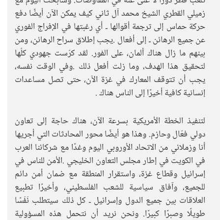
تلعب قطر دورًا لا غنى عنه في المفاوضات. وسأبحث اليوم مع
زميلي القطري الشيخ محمد آل ثاني كيف يمكن الآن أيضًا دفع
حركة حماس إلى ترجمة أقوالها ـ أي رغبتها في الإفراج الفوري
عن جميع الرهائن ـ إلى أفعال
.
يجب إطلاق سراح الرهائن، ومن
بينهم ما زال هناك ألمان، على الفور. لقد كرّست جهودي كلّها
لتحقيق هذا الهدف، وما زلت أفعل ذلك
.
وفي الوقت نفسه،
يجب أن تتوقف المعارك في غزة الآن، حتى تصل مساعدات
إنسانية كافية أخيرًا إلى الناس هناك
.
لتنفيذ الخطة الأمريكية بسرعة الآن، هناك حاجة إلى تعاون
دولي فعّال وحازم. وهذا هو أيضًا محور المحادثات التي أجريها
أنا وزملائي من الاتحاد الأوروبي اليوم وغدًا مع شركائنا العرب
في الكويت في إطار مجلس التعاون الخليجي
.
الأمن للناس في
إسرائيل وقطاع غزة، واستقرار المنطقة مع ضمان أمن دائم
للجميع، وآفاق سياسية للشعب الفلسطيني، وأخيرًا تطبيع
العلاقات بين جميع الدول وإسرائيل ـ كل ذلك سيتطلب نَفَسًا
طويلًا وصبرًا كبيرًا
.
ونحن نريد أن نتحمل هذه المسؤولية