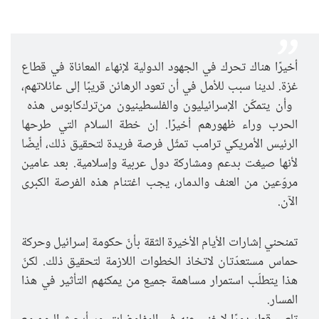
أخيرًا هناك تحرك في الجهود الدولية لإنهاء المعاناة في قطاع
غزة. لدينا سبب للأمل في أن تعود الرهائن قريبًا إلى عائلاتهم،
وأن يتمكّن الإسرائيليون والفلسطينيون من
ترك
كابوس هذه
الحرب وراء ظهورهم أخيرًا. إن خطة السلام التي طرحها
الرئيس الأمريكي ترامب تمثّل فرصة فريدة لتحقيق ذلك، أيضًا
لأنها صيغت بدعم ومشاركة دول عربية وإسلامية. بعد عامين
مروّعين من العنف والدمار، يجب اغتنام هذه الفرصة الكبرى
الآن
.
تمنحني إشارات الأيام الأخيرة الثقة بأنّ حكومة إسرائيل وحركة
حماس مستعدّتان لاتخاذ الخطوات اللازمة لتحقيق ذلك. لكنّ
هذا يتطلّب استمرار مساهمة جميع من يمكنهم التأثير في هذا
المسار
.