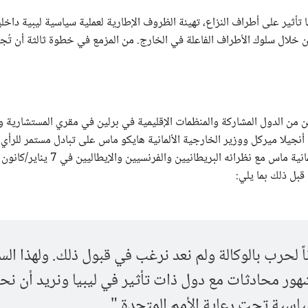
ا تأثير على أطراف النزاع، تهيئة الظروف الإطارية لعملية سياسية ليبية داخ
 من خلال سلوك الأطراف الفاعلة في الخارج. من المزمع في خطوة ثالثة أن تُج
ت عدة لكبار المسؤولين من الدول المشاركة والمنظمات الإقليمية في برلين في مقري المستشارية
ة أنجيلا ميركل ووزير الخارجية الألمانية هايكو ماس على تبادل مستمر للرأي
الشركاء الأوروبيين والدوليين، حيث التقى وزير الخارجية الألمانية ماس مع نظرائه البريطانيين و
قبل ذلك بما يلي:
اً لحرب بالوكالة ولم نعد نرغب في قبول ذلك. ولهذا ال
 شهور محادثات مع دول ذات تأثير في ليبيا ونريد أن نح
اسية تحت رعاية الأمم المتحدة."