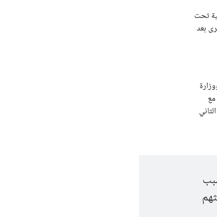
لية تحت
رى بعد
 ووزارة
 مع
الفرنسيين والإيطاليين في 7 يناير/كانون الثاني
سبب
ثهم