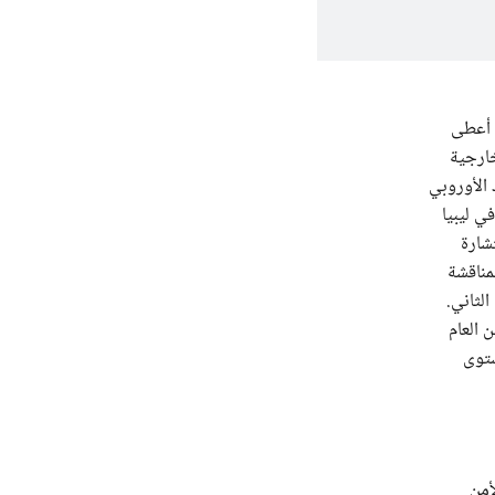
 الثاني أعطى
خارجية
 الأوروبي
ي ليبيا
تشارة
مناقشة
 يناير/كانون الثاني.
 العام
ستوى
أمن