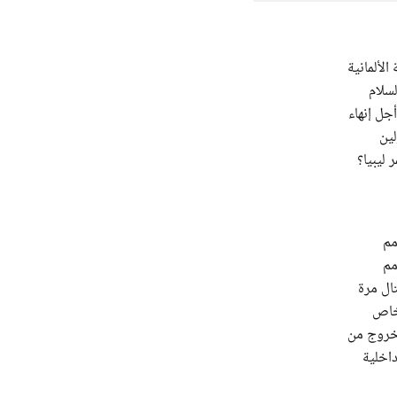
الألمانية
سلام
جل إنهاء
لين
ليبيا؟
مم
مم
تال مرة
وث الخاص
لخروج من
داخلية