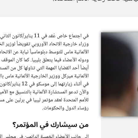
في اجتماع خاص عُقد في 11 يناير/كانون
وزراء خارجية الاتحاد الأوروبي تفويضاً لوزير ال
الألمانية ماس للتوسط دبلوماسياً نيابة عن الاتحاد
ودوله الأعضاء فيما يتعلق بليبيا. كما كان الموقف ف
أيضاً أحد القضايا المهمة التي تناولها كل من المس
الألمانية ميركل ووزير الخارجية الألمانية ماس بال
في أثناء زيارتهما إلى موسكو في 12
والآن تدعو المستشارة الألمانية بالتنسيق مع الأمين
للأمم المتحدة لعقد مؤتمر ليبيا في برلين على م
رؤساء الدول والحكومات.
من سيشارك في المؤتمر؟
إلى جانب الأعضاء الخمسة الدائمين في مجلس ال