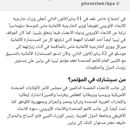
© photothek/dpa
في اجتماع خاص عُقد في 11 يناير/كانون الثاني أعطى وزراء خارجية
الاتحاد الأوروبي تفويضاً لوزير الخارجية الألمانية ماس للتوسط دبلوماسياً
نيابة عن الاتحاد الأوروبي ودوله الأعضاء فيما يتعلق بليبيا. كما كان الموقف
في ليبيا أيضاً أحد القضايا المهمة التي تناولها كل من المستشارة الألمانية
ميركل ووزير الخارجية الألمانية ماس بالمناقشة في أثناء زيارتهما إلى
موسكو في 12 يناير/كانون الثاني. والآن تدعو المستشارة الألمانية بالتنسيق
مع الأمين العام للأمم المتحدة لعقد مؤتمر ليبيا في برلين على مستوى
رؤساء الدول والحكومات.
من سيشارك في المؤتمر؟
إلى جانب الأعضاء الخمسة الدائمين في مجلس الأمن (الولايات المتحدة
الأمريكية وروسيا وبريطانيا العظمى وفرنسا والصين) تشارك إيطاليا
والإمارات العربية المتحدة وتركيا ومصر والجزائر وجمهورية الكونغو. كما
تمت أيضاً، إلى جانب الأمم المتحدة والاتحاد الأوروبي، دعوة الاتحاد
الأفريقي وجامعة الدول العربية. رئيس الوزراء الليبي فايز السراج والجنرال
خليفه حفتر مدعوان كذلك إلى برلين.