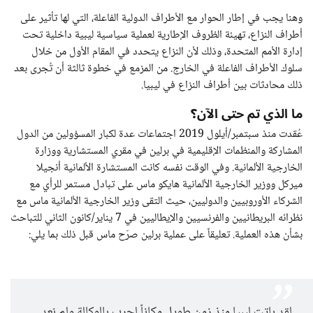
وهنا يجب في إطار الحوار مع الأطراف الدولية الفاعلة، التي لها تأثير على
أطراف النزاع، تهيئة الظروف الإطارية لعملية سياسية ليبية داخلية تحت
إدارة الأمم المتحدة، وذلك لأن النزاع يتحدد في المقام الأول من خلال
سلوك الأطراف الفاعلة في الخارج. من المزمع في خطوة ثالثة أن تُجرى بعد
ذلك محادثات بين أطراف النزاع في ليبيا.
ما الذي تم حتى الآن؟
عُقدت منذ سبتمبر/أيلول 2019 اجتماعات عدة لكبار المسؤولين من الدول
المشاركة والمنظمات الإقليمية في برلين في مقري المستشارية ووزارة
الخارجية الألمانية. وفي الوقت نفسه كانت المستشارة الألمانية أنجيلا
ميركل ووزير الخارجية الألمانية هايكو ماس على تبادل مستمر للرأي مع
الشركاء الأوروبيين والدوليين، حيث التقى وزير الخارجية الألمانية ماس مع
نظرائه البريطانيين والفرنسيين والإيطاليين في 7 يناير/كانون الثاني للتباحث
بشأن هذه العملية. تعليقاً على عملية برلين صرّح ماس قبل ذلك بما يلي:
لقد باتت ليبيا منذ زمن طويل مكاناً لحرب بالوكالة ولم نعد