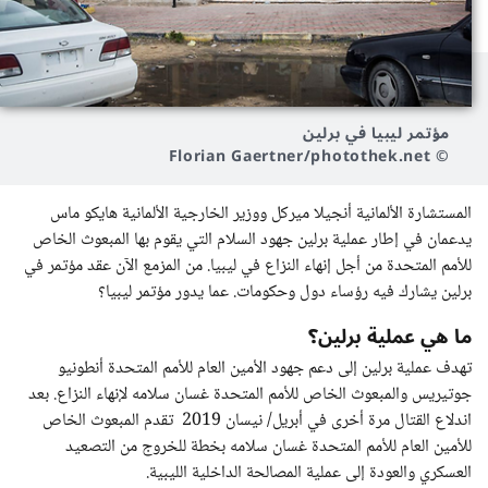
مؤتمر ليبيا في برلين
© Florian Gaertner/photothek.net
المستشارة الألمانية أنجيلا ميركل ووزير الخارجية الألمانية هايكو ماس
يدعمان في إطار عملية برلين جهود السلام التي يقوم بها المبعوث الخاص
للأمم المتحدة من أجل إنهاء النزاع في ليبيا. من المزمع الآن عقد مؤتمر في
برلين يشارك فيه رؤساء دول وحكومات. عما يدور مؤتمر ليبيا؟
ما هي عملية برلين؟
تهدف عملية برلين إلى دعم جهود الأمين العام للأمم المتحدة أنطونيو
جوتيريس والمبعوث الخاص للأمم المتحدة غسان سلامه لإنهاء النزاع. بعد
اندلاع القتال مرة أخرى في أبريل/ نيسان 2019 تقدم المبعوث الخاص
للأمين العام للأمم المتحدة غسان سلامه بخطة للخروج من التصعيد
العسكري والعودة إلى عملية المصالحة الداخلية الليبية.