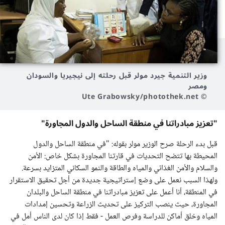
وزير التنمية جيرد مولر قبل رحلته إلى نيجيريا والسودان
ومصر
© Ute Grabowsky/photothek.net
"تعزيز مبادراتنا في منطقة الساحل والدول المجاورة"
قبل بدء الرحلة صرح الوزير مولر بقوله: "في منطقة الساحل والدول
المحيطة بها تتضح التحديات في قارتنا المجاورة بشكل خاص: الأمن
والسلام والأمن الغذائي والمياه والطاقة والنمو السكاني المتزايد بسرعة.
ولهذا السبب نعمل على وضع إستراتيجية جديدة من أجل تحقيق الاستقرار
في المنطقة، أنا أعمل على تعزيز مبادراتنا في منطقة الساحل والبلدان
المجاورة، حيث ينصب التركيز على تحديث الزراعة وتحسين إمدادات
المياه وخلق أماكن للدراسة وفرص العمل - فقط إذا كان لدى الناس أمل في