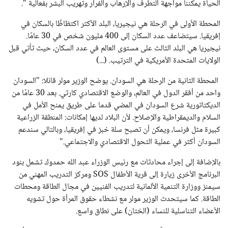
الحياة يمكننا مواجهة التطرف والإرهاب والفرار وتهريب البشر بفعالية ".
المحطة الأولى في الرحلة هي نيجيريا، البلد الأكثر اكتظاظًا بالسكان في
إفريقيا. سيتضاعف عدد السكان إلى 400 مليون شخص في 30 عامًا.
نيجيريا هي البلد الثالث على مستوى العالم في عدد السكان، حيث تأتي قبل
الولايات المتحدة الأمريكية في الترتيب. (...)
المحطة الثانية من الرحلة هي السودان. يوضح الوزير مولر قائلا: "السودان
واحد من أفقر الدول في العالم، والوضع الاقتصادي كارثي. بعد 30 عامًا من
الديكتاتورية شرع السودان في المضي قدما على طريق يمنح الأمل في
السلام والديمقراطية والإصلاح. لأن البلاد لديها إمكانات: المنطقة الزراعية
كبيرة مثل فرنسا، ويمكن أن تصبح سلة خبز في إفريقيا، وبالتالي سندعم
السودان أكثر في عملية التحول الاقتصادي والاجتماعي."
بالإضافة إلى إجراء محادثات مع رئيس الوزراء عبد الله حمدوك تشمل بنود
البرنامج الأخرى زيارة إلى قرية الأطفال SOS ومركز التدريب المهني من
سيمنز ووزارة التنمية الألمانية لتدريب الفنيين في مجال الطاقة ومحطات
الطاقة. كما سيتحدث الوزير مولر مع نشطاء حقوق المرأة حول تشويه
الأعضاء التناسلية للنساء (الختان) على نطاق واسع.