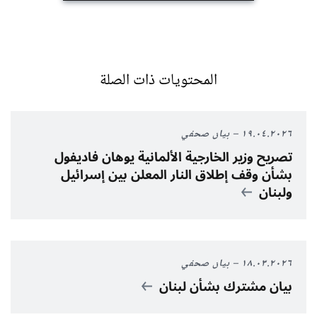
المحتويات ذات الصلة
١٩.٠٤.٢٠٢٦
بيان صحفي
تصريح وزير الخارجية الألمانية يوهان فاديفول
بشأن وقف إطلاق النار المعلن بين إسرائيل
ولبنان
١٨.٠٣.٢٠٢٦
بيان صحفي
بيان مشترك بشأن لبنان