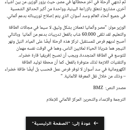
ثم تنتهي الرحلة في آخر محطاتها في مصر، حيث يزور الوزير، من بين أشياء
أخرى، مشاريع تتعلق بالزراعة البيئية، وواحدة من أكبر الحدائق الشمسية
في جميع أنحاء العالم وسد أسوان، الذي يتم إصلاح توربيناته بدعم ألماني.
الوزير مولر: "مصر وألمانيا تعملان بشكل وثيق، لا سيما في مجالات الطاقة
والتعليم. لقد تلقى 60.000 شاب بالفعل تدريبات بدعم من ألمانيا وبالتالي
أصبح لديهم فرص للمستقبل. تركز هذه الرحلة أيضًا على المياه. النيل ونهر
النيجر هما شريانا الحياة لملايين الناس، وهما في الوقت نفسه مهمان
للتوسع في الطاقة المتجددة، ويجب أن تصبح إفريقيا قارة خضراء.
والتقنيات اللازمة لذلك متوفرة بالفعل، كما أن محطة توليد الطاقة
الكهرومائية في سد أسوان لا توفر فرص عمل فحسب بل أيضًا طاقة خضراء
– وذلك من خلال نقل المعرفة الألمانية. "
مصدر النص: BMZ
الترجمة والإعداد والتحرير: المركز الألماني للإعلام
عودة إلى: "الصفحة الرئيسية"