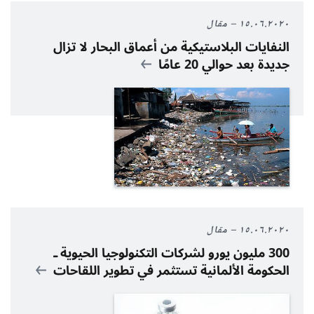
١٥.٠٦.٢٠٢٠
مقال
النفايات البلاستيكية من أعماق البحار لا تزال
جديدة بعد حوالي 20 عامًا
١٥.٠٦.٢٠٢٠
مقال
300 مليون يورو لشركات التكنولوجيا الحيوية ـ
الحكومة الألمانية تستثمر في تطوير اللقاحات