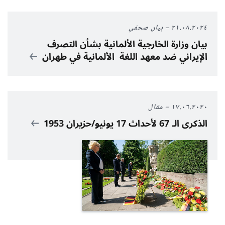
٢١.٠٨.٢٠٢٤
بيان صحفي
بيان وزارة الخارجية الألمانية بشأن التصرف
الإيراني ضد معهد اللغة الألمانية في طهران
١٧.٠٦.٢٠٢٠
مقال
الذكرى الـ 67 لأحداث 17 يونيو/حزيران 1953