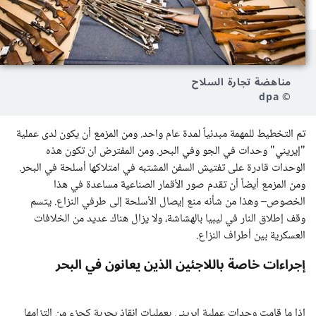
مناهضة تجارة السلاح
© dpa
تم التخطيط للمهمة مبدئياً لمدة عام واحد. ومن المزمع أن يكون لدى عملية
"إيريني" وحدات في الجو وفي البحر. ومن المفترض ان تكون هذه
الوحدات قادرة على تفتيش السفن المشتبه في امتلاكها أسلحة في البحر.
ومن المزمع أيضاً أن تقدم صور الأقمار الصناعية مساعدة في هذا
الخصوص– وهذا من شأنه منع إيصال الأسلحة إلى طرفي النزاع. يتسم
وقف إطلاق النار في ليبيا بالهشاشة، ولا يزال هناك عديد من الخلافات
العسكرية بين أطراف النزاع.
إجراءات خاصة باللاجئين الذين يعانون في البحر
إذا ما قامت وحدات عملية إيريني بعمليات إنقاذ بحرية كجزء من التزامها