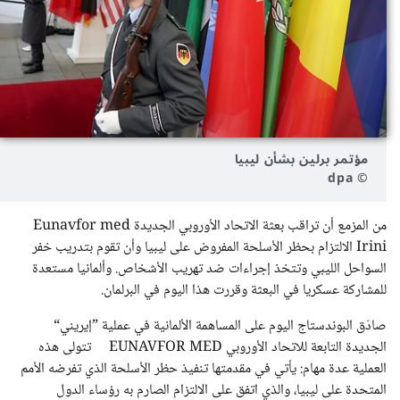
مؤتمر برلين بشأن ليبيا
© dpa
من المزمع أن تراقب بعثة الاتحاد الأوروبي الجديدة Eunavfor med
Irini الالتزام بحظر الأسلحة المفروض على ليبيا وأن تقوم بتدريب خفر
السواحل الليبي وتتخذ إجراءات ضد تهريب الأشخاص. وألمانيا مستعدة
للمشاركة عسكريا في البعثة وقررت هذا اليوم في البرلمان.
صادَق البوندستاج اليوم على المساهمة الألمانية في عملية ”إيريني“
الجديدة التابعة للاتحاد الأوروبي EUNAVFOR MED
تتولى هذه
العملية عدة مهام: يأتي في مقدمتها تنفيذ حظر الأسلحة الذي تفرضه الأمم
المتحدة على ليبيا، والذي اتفق على الالتزام الصارم به رؤساء الدول