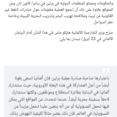
والحكومات وممثلو المنظمات الدولية في برلين في يناير/ كانون ثان. ومن
المتوقع علاوة على ذلك أن تجمع العملية معلومات حول صادرات النفط غير
القانونية من ليبيا، ومكافحة تهريب البشر وتدريب البحرية الليبية، وخاصة
خفر السواحل.
صرَّح وزير الخارجية الألمانية هايكو ماس في هذا الشأن أمام البرلمان
الألماني في 23 أبريل/ نيسان بما يلي:
باعتبارها صاحبة مبادرة عملية برلين فإن ألمانيا تسعى بقوة
أيضاً من أجل المشاركة في هذه البعثة الأوروبية، حيث ستشارك
ألمانيا في البداية بطائرة استطلاع وموظفين، ولكنها ستشارك
لاحقاً بسفينة بحرية أيضاً. عندما نتحدث عن المواقع التي يمكن
فيها تحمل المسؤولية أو عن أنه يتعين علينا تحمل مزيداً من
المسؤولية في العالم، فإن ذلك يعتبر مثالاً لكيفية النهوض بذلك.