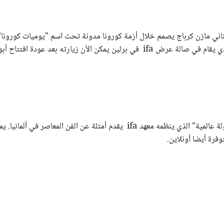
ني مازن كرباج يصمم خلال أزمة كورونا مدونة تحت اسم "يوميات كورونا"
مقطع فيديو يتيح لمحات عن حياته اليومية. معرض أعماله الذي يقام في صالة عرض ifa في برلين يمكن الآن زيارته بعد عودة افتتا
حوالي 400 عمل لما يزيد عن 100 فنان وفنانة – معرض "جولة عالمية" الذي ينظمه معهد ifa يقدم أمثلة عن الفن المعاصر في ألمان