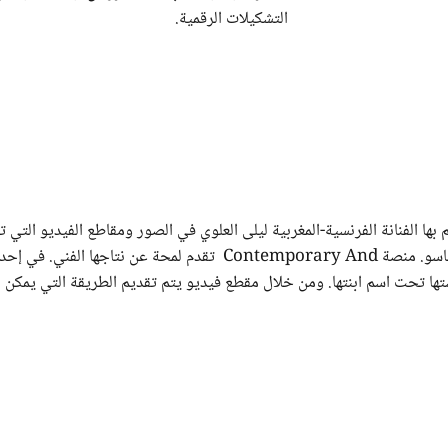
التشكيلات الرقمية.
ها الفنانة الفرنسية-المغربية ليلى العلوي في الصور ومقاطع الفيديو التي ت
2016 ذهبت الفنانة الشابة ضحية هجوم إرهابي في بوركينا فاسو. منصة Contemporary And تقدم لمحة عن نتاجها الفني. في
ها تحت اسم ابنتها. ومن خلال مقطع فيديو يتم تقديم الطريقة التي يمكن ل