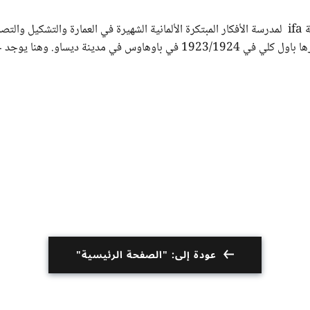
معرض "العالم كله باوهاوس" يخصصه معهد العلاقات الخارجية ifa لمدرسة الأفكار المبتكرة الألمانية الشهيرة في العمارة والتشكيل
فيديو يقدم تدريبات حول نظريات الألوان والأشكال، التي طورها باول كلي في 1923/1924 في باوهاوس في مدينة ديساو. وهن
عودة إلى: "الصفحة الرئيسية"