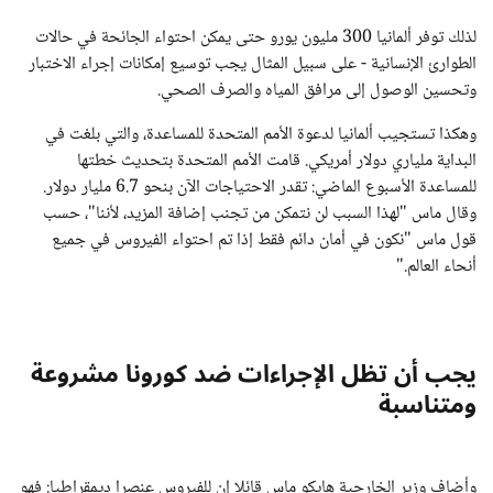
لذلك توفر ألمانيا 300 مليون يورو حتى يمكن احتواء الجائحة في حالات
الطوارئ الإنسانية - على سبيل المثال يجب توسيع إمكانات إجراء الاختبار
وتحسين الوصول إلى مرافق المياه والصرف الصحي.
وهكذا تستجيب ألمانيا لدعوة الأمم المتحدة للمساعدة، والتي بلغت في
البداية ملياري دولار أمريكي. قامت الأمم المتحدة بتحديث خطتها
للمساعدة الأسبوع الماضي: تقدر الاحتياجات الآن بنحو 6.7 مليار دولار.
وقال ماس "لهذا السبب لن نتمكن من تجنب إضافة المزيد، لأننا"، حسب
قول ماس "نكون في أمان دائم فقط إذا تم احتواء الفيروس في جميع
أنحاء العالم."
يجب أن تظل الإجراءات ضد كورونا مشروعة
ومتناسبة
وأضاف وزير الخارجية هايكو ماس قائلا إن للفيروس عنصرا ديمقراطيا: فهو