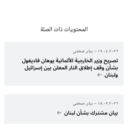
المحتويات ذات الصلة
١٩.٠٤.٢٠٢٦
بيان صحفي
تصريح وزير الخارجية الألمانية يوهان فاديفول
بشأن وقف إطلاق النار المعلن بين إسرائيل
ولبنان
١٨.٠٣.٢٠٢٦
بيان صحفي
بيان مشترك بشأن لبنان