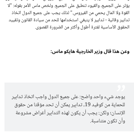
يؤثر على الجميع، والقيود تنطبق على الجميع. ولخص ماس الأمر بقوله: "لا
القوة ولا المال يحمي من الفيروس." لذلك يجب على جميع الدول اتخاذ
تدابير وقائية - تدابير لا ينبغي استخدامها للحد من سيادة القانون وتقييد
الحقوق الأساسية لفترة أطول وأكثر من الضرورة القصوى.
وعن هذا قال وزير الخارجية هايكو ماس:
يوجد شيء واحد واضح: على جميع الدول واجب اتخاذ تدابير
للحماية من كوفيد 19، تدابير يمكن أن تحد مؤقتا من حقوق
الإنسان؛ ولكن: يجب أن يكون لهذه التدابير أغراض مشروعة
وأن تكون متناسبة.