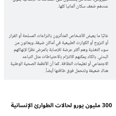
عددهم ضعف سكان ألمانيا كلها.
غالبًا ما يعيش الأشخاص المتأثرون بالنزاعات المسلحة أو الفرار
أو النزوح أو الكوارث الطبيعية في أماكن ضيقة، ويعانون من
سوء التغذية وهم أكثر عرضة للإصابة بالمرض نظرًا لإنهاكهم
البدني. بالكاد يمكنهم الالتزام بالاحتياطات مثل التباعد
الاجتماعي أو تعليمات النظافة. كما أن الأنظمة الصحية الوطنية
هناك ضعيفة وتتحمل فوق طاقتها أيضاً.
300 مليون يورو لحالات الطوارئ الإنسانية