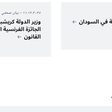
١١.١٢.٢٠٢٥
بيان صحفي
ية في السودان
وزير الدولة كريش
الجائزة الفرنسية 
القانون