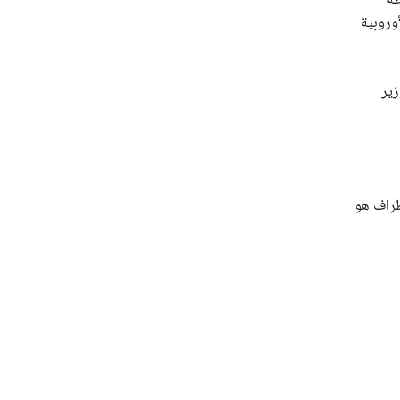
طة
أوروبية
زير
طراف هو