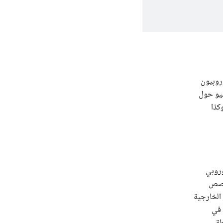
روبيون
بيو حول
كذا
وروبي
 خصص
 الخارجية
 في