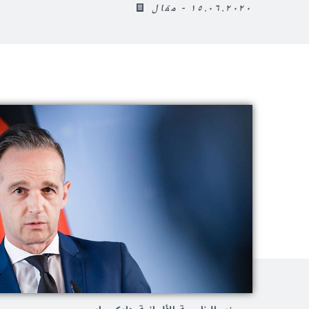
١٥.٠٦.٢٠٢٠ - مقال