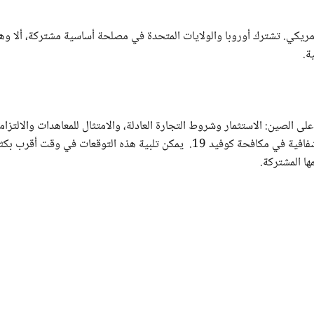
أمريكي. تشترك أوروبا والولايات المتحدة في مصلحة أساسية مشتركة، ألا وه
ة.
 الصين: الاستثمار وشروط التجارة العادلة، والامتثال للمعاهدات والالتزام
الدولية - على سبيل المثال فيما يتعلق بوضع هونج كونج - والشفافية في مكافحة كوفيد 19. يمكن تلبية هذه التوقعات في وقت أ
ها المشتركة.