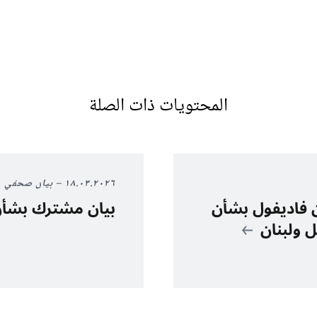
المحتويات ذات الصلة
١٨.٠٣.٢٠٢٦
بيان صحفي
ان فاديفول بشأن
بيان مشترك بشأن
ل ولبنان