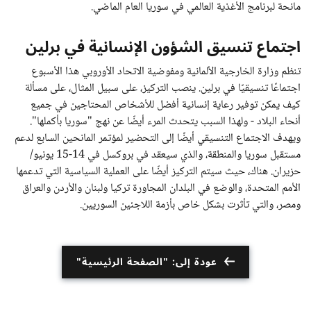
مانحة لبرنامج الأغذية العالمي في سوريا العام الماضي.
اجتماع تنسيق الشؤون الإنسانية في برلين
تنظم وزارة الخارجية الألمانية ومفوضية الاتحاد الأوروبي هذا الأسبوع
اجتماعًا تنسيقيًا في برلين. ينصب التركيز، على سبيل المثال، على مسألة
كيف يمكن توفير رعاية إنسانية أفضل للأشخاص المحتاجين في جميع
أنحاء البلاد - ولهذا السبب يتحدث المرء أيضًا عن نهج "سوريا بأكملها".
ويهدف الاجتماع التنسيقي أيضًا إلى التحضير لمؤتمر المانحين السابع لدعم
مستقبل سوريا والمنطقة، والذي سيعقد في بروكسل في 14-15 يونيو/
حزيران. هناك، حيث سيتم التركيز أيضًا على العملية السياسية التي تدعمها
الأمم المتحدة، والوضع في البلدان المجاورة تركيا ولبنان والأردن والعراق
ومصر، والتي تأثرت بشكل خاص بأزمة اللاجئين السوريين.
عودة إلى: "الصفحة الرئيسية"