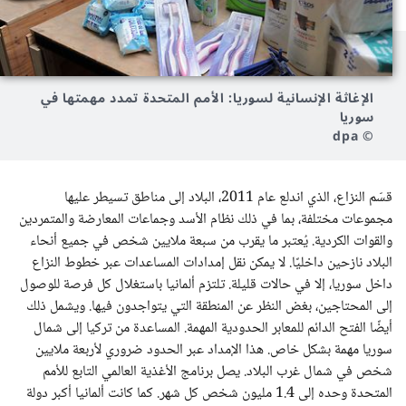
الإغاثة الإنسانية لسوريا: الأمم المتحدة تمدد مهمتها في
سوريا
© dpa
قسّم النزاع، الذي اندلع عام 2011، البلاد إلى مناطق تسيطر عليها
مجموعات مختلفة، بما في ذلك نظام الأسد وجماعات المعارضة والمتمردين
والقوات الكردية. يُعتبر ما يقرب من سبعة ملايين شخص في جميع أنحاء
البلاد نازحين داخليًا. لا يمكن نقل إمدادات المساعدات عبر خطوط النزاع
داخل سوريا، إلا في حالات قليلة. تلتزم ألمانيا باستغلال كل فرصة للوصول
إلى المحتاجين، بغض النظر عن المنطقة التي يتواجدون فيها. ويشمل ذلك
أيضًا الفتح الدائم للمعابر الحدودية المهمة. المساعدة من تركيا إلى شمال
سوريا مهمة بشكل خاص. هذا الإمداد عبر الحدود ضروري لأربعة ملايين
شخص في شمال غرب البلاد. يصل برنامج الأغذية العالمي التابع للأمم
المتحدة وحده إلى 1.4 مليون شخص كل شهر. كما كانت ألمانيا أكبر دولة