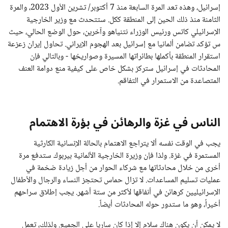
إسرائيل، وهذه تعد المرة السابعة منذ 7 أكتوبر/ تشرين الأول 2023، والمرة
الثامنة منذ ذلك الحين إلى المنطقة ككل. ستتحدث مع وزير الخارجية
الإسرائيلي كاتس ورئيس الوزراء نتنياهو وآخرين، حول الوضع الحالي، حيث
س تؤكد تضامن ألمانيا مع إسرائيل بعد الهجوم الإيراني. تحاول إيران زعزعة
استقرار المنطقة بأكملها بطائراتها المسيرة وصواريخها - وبالتالي فإن
المحادثات في إسرائيل ستركز بشكل خاص على كيفية منع دوامة العنف
المتصاعدة من الاستمرار في التفاقم.
الناس في غزة والرهائن في بؤرة الاهتمام
يجب في الوقت نفسه ألا يتراجع الاهتمام بالحالة الإنسانية الكارثية
المستمرة في غزة. ولذا فإن وزيرة الخارجية الألمانية بيربوك ستدفع مرة
أخرى من خلال محادثاتها مع شركاء الحوار من أجل زيادة ضخمة في
عمليات تسليم المساعدات. لا تزال حماس تحتجز النساء والرجال والأطفال
الإسرائيليين كرهائن في أنفاقها لأكثر من ستة أشهر. يجب إطلاق سراحهم
أخيراً، وهو ما ستدور حوله المحادثات أيضاً.
لا يمكن أن يكون هناك سلام إلا إذا كان ساريا على الجميع. ولذلك، تعمل