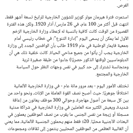
الفرص.
استمرت فترة هيرمان مولر كوزير للشؤون الخارجية للرايخ تسعة أشهر فقط،
انتهت قبل أكثر من 100 عام، في 26 مارس/ آذار 1920. ولكن هذه الفترة
القصيرة من الوقت كانت كافية بالنسبة له لإعطاء وزارة الخارجية الزخم
الأول لما يمكن أن يسمى اليوم "إدارة التنوع": في خطاب رئيسي أمام
جمعية فايمار الوطنية في عام 1919 طالب بأن الوافدين الجدد إلى وزارة
الخارجية يجب أن يأتوا من جميع مناحي الحياة. كانت خلفية ذلك هي أن
الدبلوماسيين (وقتها الذكور حصريًا) جاءوا من طبقة صغيرة ثرية
ومتجانسة تشترك إلى حد كبير في نفس وجهات النظر حول السياسة
الخارجية والمجتمع.
تختلف الأمور اليوم - بعد مرور مائة عام - في وزارة الخارجية الألمانية
اختلافًا جوهريًا: حيث أصبح نصف القوة العاملة من الإناث، ونحو واحد من
بين كل سبعة من أصول مهاجرة، وحوالي 300 موظف يعانون من إعاقة
شديدة، ويعيش الكثير منه العاملين في وزارة الخارجية في شراكة مدنية
مسجلة أو زيجة من نفس الجنس. ما يقرب من نصف الموظفين يعملون في
البعثات الأجنبية محليًا. 20٪ فقط منهم يحملون الجنسية الألمانية، مما يعني
أن الغالبية العظمى من الموظفين المحليين ينتمون إلى ثقافات ومجموعات