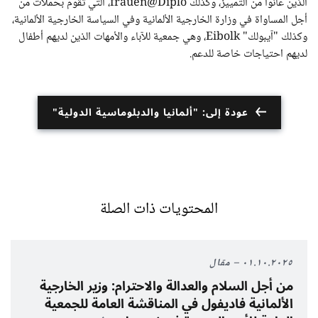
الذين عانوا من التمييز، وكذلك frauen@Diplo، التي تقوم بحملات من
أجل المساواة في وزارة الخارجية الألمانية وفي السياسة الخارجية الألمانية،
وكذلك "آيبولك" Eibolk، وهي جمعية للآباء والأمهات الذين لديهم أطفال
لديهم احتياجات خاصة للدعم.
عودة إلى: "ألمانيا والدبلوماسية الدولية"
المحتويات ذات الصلة
٠١.١٠.٢٠٢٥
مقال
من أجل السلام والعدالة والاحترام: وزير الخارجية
الألمانية فاديفول في المناقشة العامة للجمعية