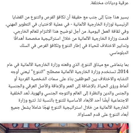
عرقية وديانات مختلفة.
يسير هذا جنبًا إلى جنب مع حقيقة أن تكافؤ الفرص والتنوع من القضايا
الرئيسية لوزارة الخارجية الألمانية - في عملية الاختيار، في التطوير المهني،
وفي ثقافة العمل اليومية. من أجل توضيح هذا الالتزام للعالم الخارجي،
قدمت وزارة الخارجية الألمانية من خلال استراتيجية مخصصة أهدافًا
وتدابير الاختلاف للحياة في إطار التنوع وتكافؤ الفرص في السلك
الدبلوماسي.
بما يتماشى مع ميثاق التنوع، الذي وقعته وزارة الخارجية الألمانية في عام
2014، تستخدم وزارة الخارجية الألمانية مصطلح "التنوع" ليعني أوجه
التشابه والاختلاف بين الموظفين بناءً على سمات الشخصية الفردية أو
أنماط ورؤى الحياة. بالإضافة إلى العمر والإعاقة والأصل العرقي والجنسية
والجنس والدين والنظرة إلى العالم والتوجه الجنسي والهوية، تُعد الخلفية
الاجتماعية أيضًا أحد الأبعاد الأساسية للتنوع بالنسبة لنا. تتبع وزارة
الخارجية الألمانية من خلال استراتيجية التنوع نهجًا شاملاً يشمل جميع
أبعاد التنوع على قدم المساواة.