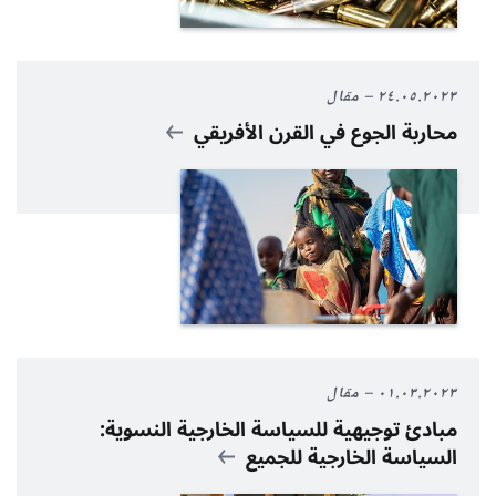
٢٤.٠٥.٢٠٢٣
مقال
محاربة الجوع في القرن الأفريقي
٠١.٠٣.٢٠٢٣
مقال
مبادئ توجيهية للسياسة الخارجية النسوية:
السياسة الخارجية للجميع