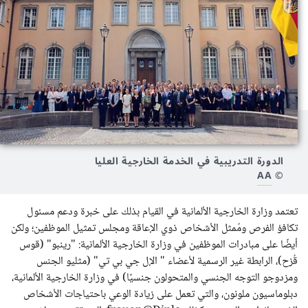
الدورة التدريبية في الخدمة الخارجية العليا
AA
©
تعتمد وزارة الخارجية الألمانية في القيام بذلك على خبرة ودعم مسئول
تكافؤ الفرص ومُمثل الأشخاص ذوي الإعاقة ومجلس تمثيل الموظفين؛ ولكن
أيضًا على مبادرات الموظفين في وزارة الخارجية الألمانية: "رينبو" (قوس
قُزح)، الرابطة غير الرسمية لأعضاء " الإل جي بي تي" (مثليو الجنس
ومزدوجو التوجه الجنسي والمتحولون جنسيًا) في وزارة الخارجية الألمانية،
دبلوماسيون ملونون، والتي تعمل على زيادة الوعي باحتياجات الأشخاص