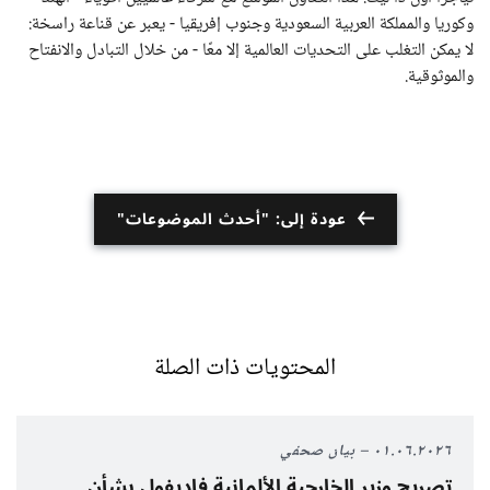
وكوريا والمملكة العربية السعودية وجنوب إفريقيا - يعبر عن قناعة راسخة:
لا يمكن التغلب على التحديات العالمية إلا معًا - من خلال التبادل والانفتاح
والموثوقية.
عودة إلى: "أحدث الموضوعات"
المحتويات ذات الصلة
٠١.٠٦.٢٠٢٦
بيان صحفي
تصريح وزير الخارجية الألمانية فاديفول بشأن