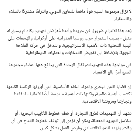
لا تزال مجموعة السبع قوةً دافعةً للتعاون الدولي، والتزامًا مشتركًا بالسلام
والاستقرار.
يُعد هذا الالتزام ضروريًا لأن حريتنا وأمننا مُعرَّضان لتهديدٍ يكاد لم يسبق له
مثيل - بسبب استمرار حرب روسيا العدوانية على أوكرانيا، والهجمات على
البنية التحتية ذات الأهمية الاستراتيجية، والتدخل في حركة الملاحة
الجوية، بالإضافة إلى تقويض الانتخابات والعمليات الديمقراطية.
في مواجهة هذه التهديدات، تظل الوحدة التي يدافع عنها أعضاء مجموعة
السبع أمرًا بالغ الأهمية.
إن قضايا الأمن البحري والمواد الخام الأساسية، التي أبرزتها الرئاسة الكندية،
تكتسب أهمية عالمية، ولكنها ذات أهمية ملموسة أيضًا لألمانيا - لدفاعنا
وتجارتنا ومرونتنا الاقتصادية.
نشهد أن التهديدات لطرق التجارة، أو قطع خطوط الأنابيب البحرية، أو
سلاسل التوريد المعطلة، يمكن أن تؤدي إلى توقف خطوط الإنتاج في أي
وقت، وتهدد النمو الاقتصادي وفرص العمل بشكل كبير.