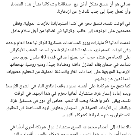
هدفي هو أن ننسق بشكل أوثق مع أصدقائنا وشركائنا بشأن هذه القضايا،
وأن نعمل جنبًا إلى جنب للدفاع عن ازدهارنا.
في الوقت نفسه، ننسق نحن في كندا استجاباتنا للأزمات الدولية. ونظل
مصممين على الوقوف إلى جانب أوكرانيا في نضالها من أجل سلام عادل.
قدمت ألمانيا 9 مليارات يورو كمساعدات عسكرية لأوكرانيا هذا العام وحده.
وفي الوقت نفسه، نزيد مساهماتنا المدنية: فنحن نساعد الشعب الأوكراني
على النجاة من شتاء حربٍ آخر بمبلغ إضافي قدره 40 مليون يورو. نحن
نساعد في ضمان بقاء المنازل دافئة ومضاءة جيدًا، ومنع روسيا، بهجماتها
الإرهابية الموجهة على إمدادات الغاز والتدفئة المدنية، من تحطيم معنويات
المدافعين عن وطنهم.
كما نتفق مع شركائنا على أهمية صمود وقف إطلاق النار في الشرق الأوسط
وبدء إعادة إعمار غزة. ستشارك ألمانيا بحزم في هذا الجهد. في الوقت
نفسه، يبقى الأمر واضحًا: يجب ألا تلعب حماس أي دور في مستقبل غزة.
وبالنظر إلى الأزمات العميقة في السودان وهايتي نريد المساهمة في تحقيق
الاستقرار، ودعم مبادراتنا كشركاء أقوياء.
بالإضافة إلى أعضاء مجموعة السبع، ستشارك دول شريكة أخرى أيضًا في
نياجرا أون ذا ليك. هذا التعاون الموسع مع شركاء عالميين أقوياء - الهند