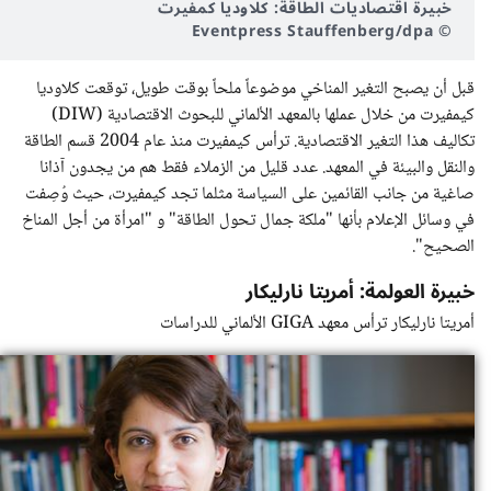
خبيرة اقتصاديات الطاقة: كلاوديا كمفيرت
© Eventpress Stauffenberg/dpa
قبل أن يصبح التغير المناخي موضوعاً ملحاً بوقت طويل، توقعت كلاوديا
كيمفيرت من خلال عملها بالمعهد الألماني للبحوث الاقتصادية (DIW)
تكاليف هذا التغير الاقتصادية. ترأس كيمفيرت منذ عام 2004 قسم الطاقة
والنقل والبيئة في المعهد. عدد قليل من الزملاء فقط هم من يجدون آذانا
صاغية من جانب القائمين على السياسة مثلما تجد كيمفيرت، حيث وُصِفت
في وسائل الإعلام بأنها "ملكة جمال تحول الطاقة" و "امرأة من أجل المناخ
الصحيح".
خبيرة العولمة: أمريتا نارليكار
أمريتا نارليكار ترأس معهد GIGA الألماني للدراسات