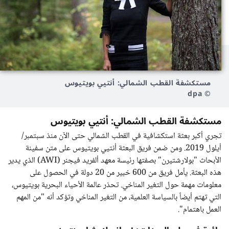
مستكشفة القطب الشمالي: أنتيي بويتيوس
© dpa
مستكشفة القطب الشمالي: أنتيي بويتيوس
تجري أكبر بعثة استكشافية في القطب الشمالي حتى الآن منذ سبتمبر/
أيلول 2019. ومن ضمن فريق البعثة أنتيي بويتيوس على متن سفينة
الأبحاث "بولارشتيرن" بصفتها رئيسة معهد ألفريد فيجنر (AWI) الذي يدير
هذه البعثة. يأمل فريق من 600 خبير من 20 دولة في الحصول على
معلومات مهمة حول التغير المناخي. تحذر عالمة الأحياء البحرية بويتيوس،
التي تهتم أيضاً بالسياسة العلمية، من التغير المناخي وتؤكد أنه "من المهم
العمل باهتمام".