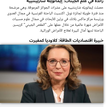
رائدة في علم الجينات: إيمانويله شاربينتييه
حصلت إيمانويله شاربنتييه على عشرات الجوائز المرموقة. وهي مرشحة
منذ فترة طويلة لجائزة نوبل. اكتسبت الباحثة الفرنسية في مجال العدوى
ورئيسة مركز ماكس بلانك في برلين للأبحاث في مجال علوم مسببات
الأمراض شهرة عالمية من خلال عملها على "المقص الجيني" كريسبر.
الباحثة لديها آمال كبيرة لعلاج الأمراض الوراثية.
خبيرة اقتصاديات الطاقة: كلاوديا كمفيرت