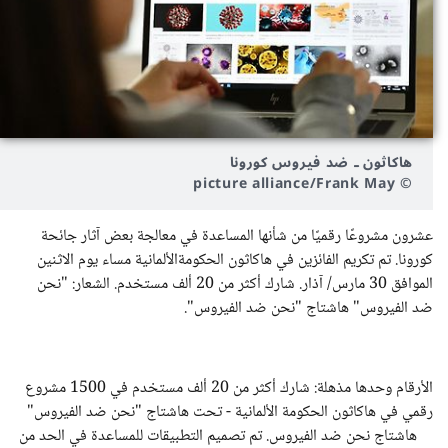
هاكاثون ـ ضد فيروس كورونا
© picture alliance/Frank May
عشرون مشروعًا رقميًا من شأنها المساعدة في معالجة بعض آثار جائحة
كورونا. تم تكريم الفائزين في هاكاثون الحكومةالألمانية مساء يوم الاثنين
الموافق 30 مارس/ آذار. شارك أكثر من 20 ألف مستخدم. الشعار: "نحن
ضد الفيروس" هاشتاج "نحن ضد الفيروس".
الأرقام وحدها مذهلة: شارك أكثر من 20 ألف مستخدم في 1500 مشروع
رقمي في هاكاثون الحكومة الألمانية - تحت هاشتاج "نحن ضد الفيروس"
هاشتاج نحن ضد الفيروس. تم تصميم التطبيقات للمساعدة في الحد من