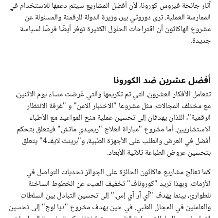
آثار جائحة فيروس كورونا، لأن أفضل المشاريع سيتم دعمها للاستخدام في
الممارسة العملية. ترى دوروثي بير، وزيرة الدولة للرقمنة والمسئولة عن
مشروع الهاكاثون أن اقتراحات الحلول الكثيرة توفر أيضًا فرصًا لسياسة
جديدة.
أفضل عشرين ضد الكورونا
تتعامل الأفكار العشرون، التي تم تكريمها والتي عُرضت مساء يوم الاثنين،
مع مختلف المجالات، مثل مشروعا "الاختبار الآمن" و "غرفة الانتظار
الرقمية"، اللذان يهدفان إلى تحسين عملية منح المواعيد مع الأطباء
الاستشاريين. أما مشروع "مباراة العلاج "ريميدي ماتش" فيتعلق بتحكم
أفضل في العرض والطلب على الأجهزة الطبية، و"برينت لايف4" يتعلق
بتحسين عروض الطباعة ثلاثية الأبعاد.
كما تعالج مشاريع هاكاثون الحائزة على الجوائز تحديات التواصل في
الأزمات. وبهذا تريد "كوروناف" تخفيف العبء عن الخطوط الساخنة
للطوارئ، بينما يهدف "آي آر آي إس." إلى تحسين التبادل بين السلطات
والعاملين في المجال الطبي. في حين يهدف مشروع "ديا لوج" إلى تحسين