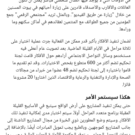
في الأوقات التي لا يوجد فيها اتصال شخصي مباشر يمكن أن تكون
العائلات والأقارب والأصدقاء قادرين على زيارة أحبائهم في بيوت المسنين
من خلال "زيارة عن طريق الفيديو". وبالمثل، تريد "مجتمعي الرفمي" جمع
المؤمنين من جميع الطوائف مع المنتمين لعقائدهم في أماكن سكنهم وما
وراءها.
لضمان تنفيذ الأفكار بأكبر قدر ممكن من الفعالية جرت عملية اختيار على
ثلاثة مراحل في الأيام القليلة الماضية. بعد تصويت عام أعطى فيه
مستخدمو وسائل التواصل الاجتماعي آراءهم حول الأفكار قامت لجنة
تحكيم تضم أكثر من 600 متطوع بفحص الاختيارات. وقد تم تقديم ما
قاموا باختياره إلى لجنة تحكيم تضم 48 عضوا من خبراء من مجالات
الصحة والإدارة والتغذية والرعاية والاقتصاد الذين اختاروا 20 مشروعا
فائزا.
هكذا سيستمر الأمر
حتى يمكن تنفيذ المشاريع على أرض الواقع سيتبع في الأسابيع القليلة
المقبلة برنامج متعدد المراحل. أولاً، سيتم اختبار مدى إمكانية تنفيذ تلك
الأفكار. وسيتم وضع المطورين ذوي الخبرة من مجال المشاريع الناشئة إلى
جانب المشاريع كموجهين. وبالطبع يجب تمويل المبادرات أيضًا. بالإضافة إلى
دعوات التمويل الجماعي ستوفر الحكومة الألمانية الموارد المالية، بحسب ما