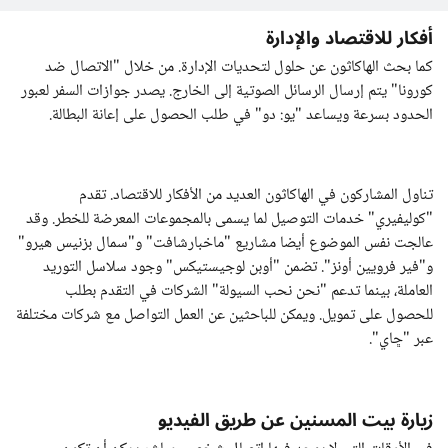
أفكار للاقتصاد والإدارة
كما بحث الهاكاثون عن حلول لتحديات الإدارة. من خلال "الاتصال ضد
كورونا" يتم إرسال الرسائل الصوتية إلى الخارج. يصدر جوازات السفر لعبور
الحدود بسرعة ويساعد "يو: دو" في طلب الحصول على إعانة البطالة.
تناول المشاركون في الهاكاثون العديد من الأفكار للاقتصاد. تقدم
"كوليفيري" خدمات التوصيل لما يسمى بالمجموعات المعرضة للخطر. وقد
عالجت نفس الموضوع أيضا مشاريع "ماخبارشافت" و"سمال بزنيس هيرو"
و"فير فرويين أونز". تضمن "أوبن لوجيستيكس" وجود سلاسل التوريد
العاملة، بينما تدعم "نحن نحب السيولة" الشركات في التقدم بطلب
للحصول على تمويل. ويمكن للباحثين عن العمل التواصل مع شركات مختلفة
عبر "ڇاي".
زيارة بيت المسنين عن طريق الفيديو