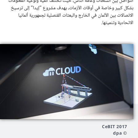
التواصل بين السلطات وعامة الناس، حيث تختلف كمية ونوعية المعلومات
بشكل كبير وخاصة في أوقات الأزمات، يهدف مشروع "إيدا" إلى ترسيخ
الاتصالات بين الألمان في الخارج والبعثات القنصلية لجمهورية ألمانيا
الاتحادية وتنميتها.
CeBIT 2017
© dpa