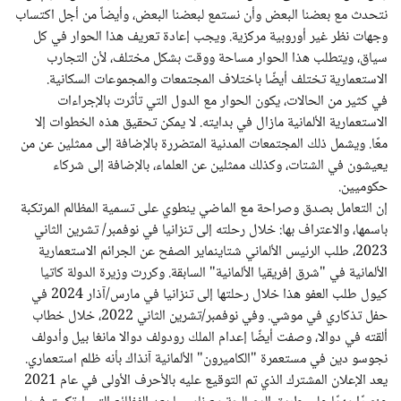
نتحدث مع بعضنا البعض وأن نستمع لبعضنا البعض، وأيضاً من أجل اكتساب
وجهات نظر غير أوروبية مركزية. ويجب إعادة تعريف هذا الحوار في كل
سياق، ويتطلب هذا الحوار مساحة ووقت بشكل مختلف، لأن التجارب
الاستعمارية تختلف أيضًا باختلاف المجتمعات والمجموعات السكانية.
في كثير من الحالات، يكون الحوار مع الدول التي تأثرت بالإجراءات
الاستعمارية الألمانية مازال في بدايته. لا يمكن تحقيق هذه الخطوات إلا
معًا. ويشمل ذلك المجتمعات المدنية المتضررة بالإضافة إلى ممثلين عن من
يعيشون في الشتات، وكذلك ممثلين عن العلماء، بالإضافة إلى شركاء
حكوميين.
إن التعامل بصدق وصراحة مع الماضي ينطوي على تسمية المظالم المرتكبة
باسمها، والاعتراف بها: خلال رحلته إلى تنزانيا في نوفمبر/ تشرين الثاني
2023، طلب الرئيس الألماني شتاينماير الصفح عن الجرائم الاستعمارية
الألمانية في "شرق إفريقيا الألمانية" السابقة. وكررت وزيرة الدولة كاتيا
كيول طلب العفو هذا خلال رحلتها إلى تنزانيا في مارس/آذار 2024 في
حفل تذكاري في موشي. وفي نوفمبر/تشرين الثاني 2022، خلال خطاب
ألقته في دوالا، وصفت أيضًا إعدام الملك رودولف دوالا مانغا بيل وأدولف
نجوسو دين في مستعمرة "الكاميرون" الألمانية آنذاك بأنه ظلم استعماري.
يعد الإعلان المشترك الذي تم التوقيع عليه بالأحرف الأولى في عام 2021