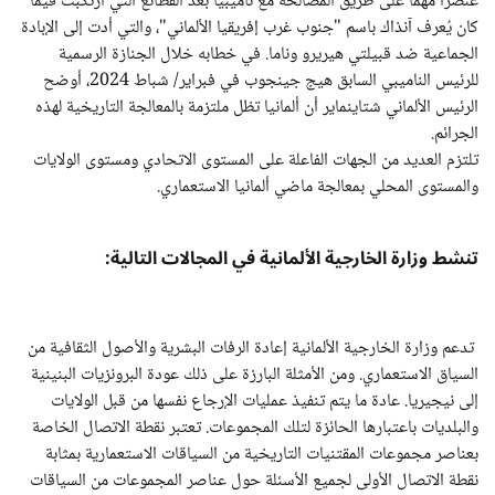
عنصرًا مهمًا على طريق المصالحة مع ناميبيا بعد الفظائع التي ارتكبت فيما
كان يُعرف آنذاك باسم "جنوب غرب إفريقيا الألماني"، والتي أدت إلى الإبادة
الجماعية ضد قبيلتي هيريرو وناما. في خطابه خلال الجنازة الرسمية
للرئيس الناميبي السابق هيج جينجوب في فبراير/ شباط 2024، أوضح
الرئيس الألماني شتاينماير أن ألمانيا تظل ملتزمة بالمعالجة التاريخية لهذه
الجرائم.
تلتزم العديد من الجهات الفاعلة على المستوى الاتحادي ومستوى الولايات
والمستوى المحلي بمعالجة ماضي ألمانيا الاستعماري.
تنشط وزارة الخارجية الألمانية في المجالات التالية:
تدعم وزارة الخارجية الألمانية إعادة الرفات البشرية والأصول الثقافية من
السياق الاستعماري. ومن الأمثلة البارزة على ذلك عودة البرونزيات البنينية
إلى نيجيريا. عادة ما يتم تنفيذ عمليات الإرجاع نفسها من قبل الولايات
والبلديات باعتبارها الحائزة لتلك المجموعات. تعتبر نقطة الاتصال الخاصة
بعناصر مجموعات المقتنيات التاريخية من السياقات الاستعمارية بمثابة
نقطة الاتصال الأولى لجميع الأسئلة حول عناصر المجموعات من السياقات