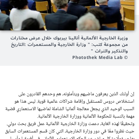
وزيرة الخارجية الألمانية أنالينا بيربوك خلال عرض مختارات
من مجموعة كتب: " وزارة الخارجية والمستعمرات :التاريخ
والتذكير والتراث "
© Photothek Media Lab
إن أولئك الذين يعرفون ماضيهم ويتأملونه، هم وحدهم القادرون على
استخلاص دروس للمستقبل وإقامة شراكات عالمية قوية. ليس هذا هو
السبب الوحيد الذي يجعل معالجة ألمانيا الشاملة لماضيها الاستعماري قضية
مهمة بالنسبة للحكومة الألمانية ووزارة الخارجية الألمانية.
وتحقيقًا لهذه الغاية، دعمت وزارة الخارجية الألمانية عمل فريق بحث دولي.
حيث نظروا معًا في دور وزارة الخارجية، التي كان قسم المستعمرات السابق
بها مسؤولًا بشكل مباشر عن الحكم الاستعماري الألماني في أفريقيا وآسيا