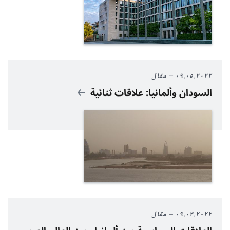
٠٩.٠٥.٢٠٢٣
مقال
السودان وألمانيا: علاقات ثنائية
٠٩.٠٣.٢٠٢٢
مقال